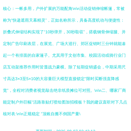
核心：一帐多用，户外扩展的万能配角\n\n活动促销伸缩帐篷，常被
称为“快递遮雨天幕精灵”，正如名称所示，具备高度机动与便捷性：
折叠式伸缩结构实现了“10秒弹开，30秒取収”，搭载钢骨伸缩腿、并
定制广告印刷表层，在展览、广场大巡行、郊区促销时三分钟就能凑
起一个有排面的自家篷子。尤其用于文创市集、校园活动或骑行业门
店互动架推荐作用时皆显战力豪横。除了短期促销盛会，中期采用尺
寸高达3×3至5×10的大容量巨大模型直接锁定“限时买断强直降感
觉”，全程对消费者视觉敲击绝非纸质摊位可对照。\n\n二、哪家厂商
能定制户外巨幅“活路靠贴灯喷绘图加招模板？我的建议直听对下几点
核对表:\n\n正规稳定 “顶账自搬不倒国产量\